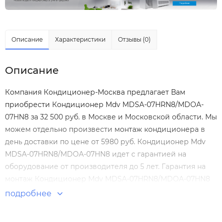
Описание
Характеристики
Отзывы (0)
Описание
Компания Кондиционер-Москва предлагает Вам
приобрести Кондиционер Mdv MDSA-07HRN8/MDOA-
07HN8 за 32 500 руб. в Москве и Московской области. Мы
можем отдельно произвести
монтаж кондиционера
в
день доставки по цене от 5980 руб. Кондиционер Mdv
MDSA-07HRN8/MDOA-07HN8 идет с гарантией на
оборудование от производителя до 5 лет. Гарантия на
монтаж Кондиционер Mdv MDSA-07HRN8/MDOA-07HN8
нашими специалистами составляет 5 лет! Настенные
подробнее
сплит-системы по выгодным ценам. Большой выбор.
Отзывы покупателей. Доставка по Москве и России.