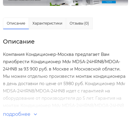
Описание
Характеристики
Отзывы (0)
Описание
Компания Кондиционер-Москва предлагает Вам
приобрести Кондиционер Mdv MDSA-24HRN8/MDOA-
24HN8 за 93 900 руб. в Москве и Московской области.
Мы можем отдельно произвести
монтаж кондиционера
в день доставки по цене от 5980 руб. Кондиционер Mdv
MDSA-24HRN8/MDOA-24HN8 идет с гарантией на
оборудование от производителя до 5 лет. Гарантия на
монтаж Кондиционер Mdv MDSA-24HRN8/MDOA-24HN8
нашими специалистами составляет 5 лет! Настенные
подробнее
сплит-системы по выгодным ценам. Большой выбор.
Отзывы покупателей. Доставка по Москве и России.