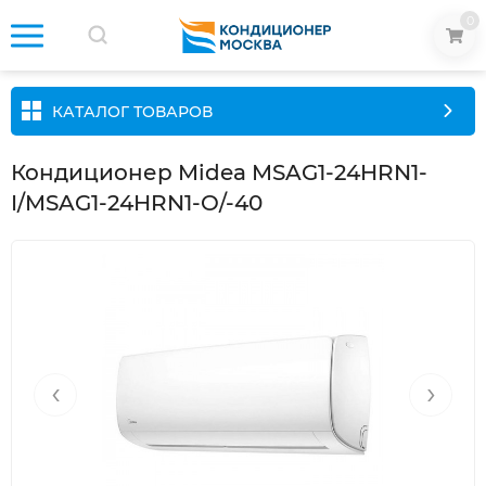
0
КАТАЛОГ ТОВАРОВ
Кондиционер Midea MSAG1-24HRN1-
I/MSAG1-24HRN1-O/-40
‹
›