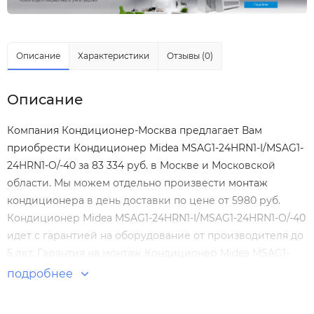
Описание
Характеристики
Отзывы (0)
Описание
Компания Кондиционер-Москва предлагает Вам
приобрести Кондиционер Midea MSAG1-24HRN1-I/MSAG1-
24HRN1-O/-40 за 83 334 руб. в Москве и Московской
области. Мы можем отдельно произвести
монтаж
кондиционера
в день доставки по цене от 5980 руб.
Кондиционер Midea MSAG1-24HRN1-I/MSAG1-24HRN1-O/-40
идет с гарантией на оборудование от производителя до
5 лет. Гарантия на монтаж Кондиционер Midea MSAG1-
24HRN1-I/MSAG1-24HRN1-O/-40 нашими специалистами
подробнее
составляет 5 лет! Настенные сплит-системы по
выгодным ценам. Большой выбор. Отзывы покупателей.