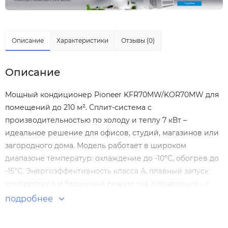
Описание
Характеристики
Отзывы (0)
Описание
Мощный кондиционер Pioneer KFR70MW/KOR70MW для
помещений до 210 м². Сплит-система с
производительностью по холоду и теплу 7 кВт –
идеальное решение для офисов, студий, магазинов или
загородного дома. Модель работает в широком
диапазоне температур: охлаждение до -10°C, обогрев до
-15°C. Энергоэффективность класса A, плавный запуск
компрессора и бережный режим сна. Управление – с
пульта или опционально по Wi-Fi. Автоматическое
подробнее
перезапуск после отключения электричества, таймер 24
ч, функция самодиагностики. Тонкий внутренний блок с