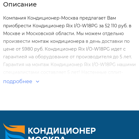
Описание
Компания Кондиционер-Москва предлагает Вам
приобрести Кондиционер Rix I/O-W18PG за 52 110 руб. в
Москве и Московской области. Мы можем отдельно
произвести
монтаж кондиционера
в день доставки по
цене от 5980 руб. Кондиционер Rix I/O-W18PG идет с
гарантией на оборудование от производителя до 5 лет.
Гарантия на монтаж Кондиционер Rix I/O-W18PG нашими
специалистами составляет 5 лет! Настенные сплит-
системы по выгодным ценам. Большой выбор. Отзывы
подробнее
покупателей. Доставка по Москве и России.