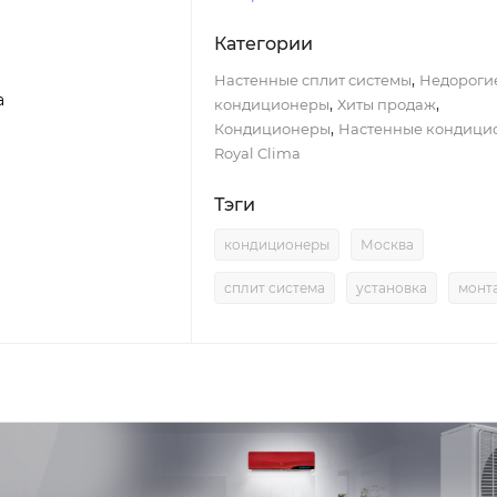
Категории
,
Настенные сплит системы
Недороги
a
,
,
кондиционеры
Хиты продаж
,
Кондиционеры
Настенные кондици
Royal Clima
Тэги
кондиционеры
Москва
сплит система
установка
монт