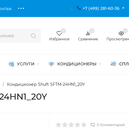
+7 (499) 281-60-36
онтаж
0
0
0
Избранное
Сравнение
Просмотре
УСЛУГИ
КОНДИЦИОНЕРЫ
СПЛ
/
Кондиционер Shuft SFTM-24HN1_20Y
24HN1_20Y
0 Комментарий