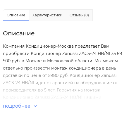
Описание
Характеристики
Отзывы (0)
Описание
Компания Кондиционер-Москва предлагает Вам
приобрести Кондиционер Zanussi ZACS-24 HB/N1 за 69
500 руб. в Москве и Московской области. Мы можем
отдельно произвести
монтаж кондиционера
в день
доставки по цене от 5980 руб. Кондиционер Zanussi
ZACS-24 HB/N1 идет с гарантией на оборудование от
производителя до 5 лет. Гарантия на монтаж
Кондиционер Zanussi ZACS-24 HB/N1 нашими
специалистами составляет 5 лет! Настенные сплит-
подробнее
системы по выгодным ценам. Большой выбор. Отзывы
покупателей. Доставка по Москве и России.