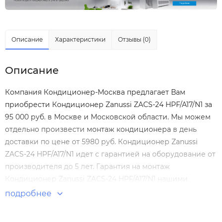
Описание
Характеристики
Отзывы (0)
Описание
Компания Кондиционер-Москва предлагает Вам
приобрести Кондиционер Zanussi ZACS-24 HPF/A17/N1 за
95 000 руб. в Москве и Московской области. Мы можем
отдельно произвести
монтаж кондиционера
в день
доставки по цене от 5980 руб. Кондиционер Zanussi
ZACS-24 HPF/A17/N1 идет с гарантией на оборудование от
производителя до 5 лет. Гарантия на монтаж
Кондиционер Zanussi ZACS-24 HPF/A17/N1 нашими
специалистами составляет 5 лет! Настенные сплит-
подробнее
системы по выгодным ценам. Большой выбор. Отзывы
покупателей. Доставка по Москве и России.