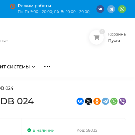
Режим работы
Пн-Пт 9:00—20:00; Сб-Вс 10:00—20:00;
0
Корзина
О нас
Оплата
Пусто
нные
ИТ СИСТЕМЫ
DB 024
MDB 024
В наличии
Код:
58032