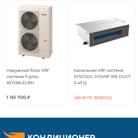
Наружный блок VRF
Канальная VRF система
системы Fujitsu
SYSCOOL SYSVRF 3SE DUCT
AJY126LELBH
S 45 Q
1 161 700
₽
Цена по запросу