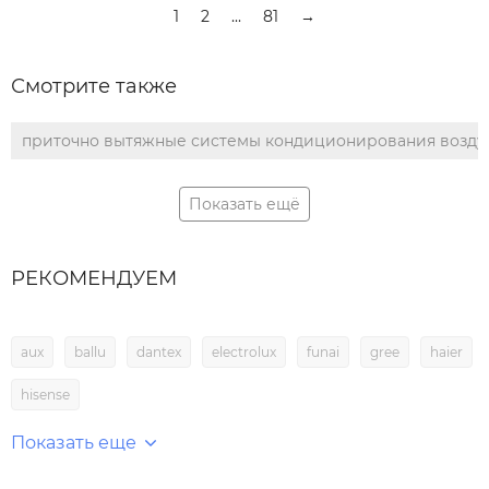
1
2
...
81
→
Смотрите также
приточно вытяжные системы кондиционирования возду
Показать ещё
РЕКОМЕНДУЕМ
aux
ballu
dantex
electrolux
funai
gree
haier
hisense
Показать еще