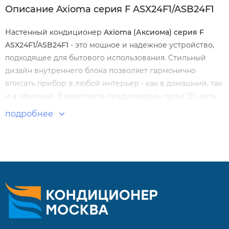
Описание Axioma серия F ASX24F1/ASB24F1
Настенный кондиционер
Axioma (Аксиома) серия F
ASX24F1/ASB24F1
- это мощное и надежное устройство,
подходящее для бытового использования. Стильный
дизайн внутреннего блока позволяет гармонично
вписать прибор в любой интерьер - как в домашний, так
и в офисный. В комплекте предусмотрен пульт ДУ, есть
возможность подключения Wi-Fi контроллера.
подробнее
Особенности и преимущества: