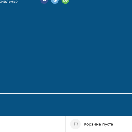
ональных
ъектов
Корзина пуста