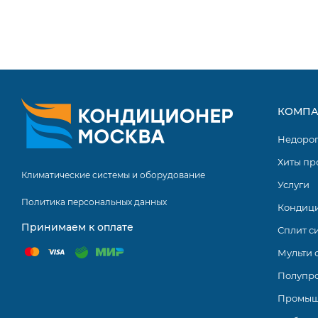
Бактерицидный фильтр с ионами серебра
Режим «i save»
Технология отталкивания загрязнителей
24-х часовой недельный таймер
КОМПА
Автоматическая смена режима
Недоро
Авторестарт
Хиты пр
Ночной режим
Климатические системы и оборудование
Услуги
Пульт управления PAC-YT52CRA/PAR-40MAA/PAR-CT01M
Политика персональных данных
Кондиц
Управление группой блоков (Опционально)
Принимаем к оплате
Сплит с
Подключение к сигнальной линии M-NET
Мульти 
WiFi-модуль
Полупр
Подключение к мультисистемам MXZ
Промыш
Охлаждение при низких температурах