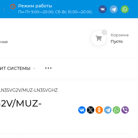
Режим работы
Пн-Пт 9:00—20:00; Сб-Вс 10:00—20:00;
0
Корзина
О нас
Оплата
Пусто
нные
ИТ СИСТЕМЫ
Z-LN35VG2V/MUZ-LN35VGHZ
G2V/MUZ-