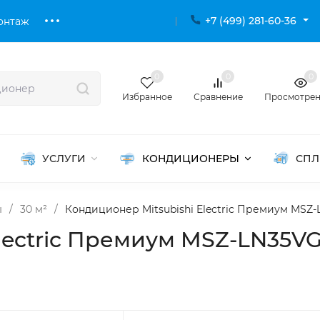
+7 (499) 281-60-36
онтаж
0
0
0
Избранное
Сравнение
Просмотре
УСЛУГИ
КОНДИЦИОНЕРЫ
СПЛ
ы
/
30 м²
/
Кондиционер Mitsubishi Electric Премиум MS
Electric Премиум MSZ-LN35V