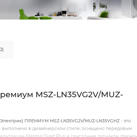
0)
c Премиум MSZ-LN35VG2V/MUZ-
иси Электрик) ПРЕМИУМ MSZ-LN35VG2V/MUZ-LN35VGHZ
- это
е выполнено в дизайнерском стиле, оснащено передовым
льтрации Plasma Quad Plus и сенсорным датчиком движен