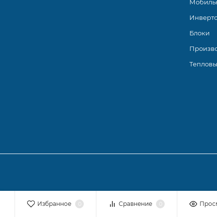
Мобиль
Резьбовые соединения
Инверт
Самодиагностика (индикация кода неисправности)
Блоки
Сохранение архива кодов неисправностей
Произв
Тепловы
Низкий уровень шума
Высокая энергоэффективность (А+++).
Работа на хладагенте R32
Настенные сплит-системы Mitsubishi Electric серии M
оборудование, оснащенное по последнему слову техн
площадью от 25 до 50 квадратных метров и выпускаютс
Избранное
Сравнение
Прос
0
0