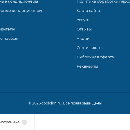
ные кондиционеры
Политика обработки перс
орные кондиционеры
Карта сайта
Услуги
одители
Отзывы
е насосы
Акции
Сертификаты
Публичная оферта
Реквизиты
SZ-LN ПРЕМИУМ инвертор - это оригинальное дизайнерское
ики. Приборы рассчитаны на кондиционирование жилых об
я в четырех цветовых вариациях.
© 2026 coolclim.ru. Все права защищены
мотренные
0