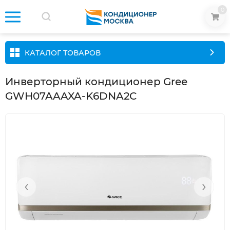
0
КАТАЛОГ ТОВАРОВ
Инверторный кондиционер Gree
GWH07AAAXA-K6DNA2C
‹
›