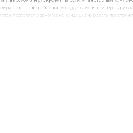
ала и высокой энергоэффективности. Инверторный компре
изируя энергопотребление и поддерживая температуру в к
поток позволяет равномерно кондиционировать пространст
 УФ-лампа нового поколения очищает воздух от бактерий 