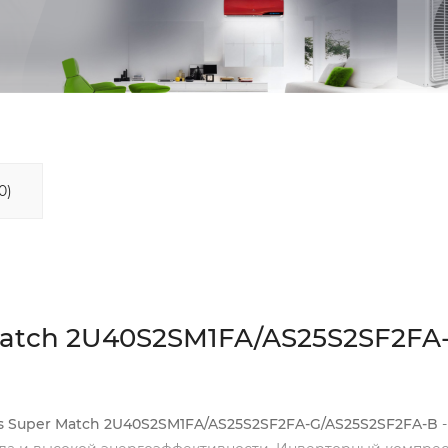
0)
 Match 2U40S2SM1FA/AS25S2SF2FA
xis Super Match 2U40S2SM1FA/AS25S2SF2FA-G/AS25S2SF2FA-B