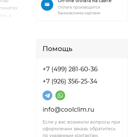
ссор
On-line оплата на сайте
Оплата производится
омнатах
банковскими картами
во, а
и
Помощь
+7 (499) 281-60-36
+7 (926) 356-25-34
info@coolclim.ru
Если у вас возникли вопросы при
оформлении заказа, обратитесь
по указанным контактам.