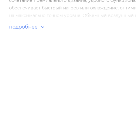
сочетание премиального дизайна, удобного функцион
обеспечивает быстрый нагрев или охлаждение, оптим
на максимально точном уровне. Объемный воздушный 
бесшумная работа гарантирует комфорт и спокойствие.
подробнее
микробов.
Особенности и преимущества:
Премиальный дизайн внутренних блоков
Объемный воздушный поток
Современная технология DC-Inverter
Рекордно тихая работа
Управление потоком от себя/на себя
Усовершествованный вентилятор
Максимальный класс энергоэффективности
УФ-лампа нового поколения