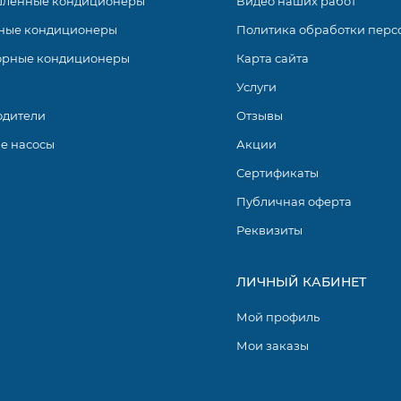
ленные кондиционеры
Видео наших работ
ные кондиционеры
Политика обработки перс
плит систем от бренда Haier. Интеллектуальное управление 
ные предпочтения и обеспечивает их высокую
орные кондиционеры
Карта сайта
ично сочетается с любым интерьером, а гибкость монтажа
Услуги
рные решения. Все модели оснащены УФ-лампами и
одители
Отзывы
е насосы
Акции
Сертификаты
Публичная оферта
Реквизиты
ЛИЧНЫЙ КАБИНЕТ
Мой профиль
Мои заказы