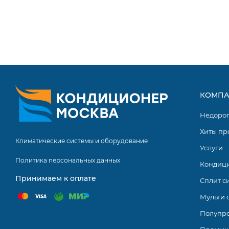
Фильтр 3 в 1
Экодатчик
Технология «Super Match»
Функция Steri Clean 56 °C
Функция «iFeel»
КОМПА
Удобный монтаж
Недоро
Wi-Fi управление (evo)
Хиты пр
Легкий доступ к плате управления
Климатические системы и оборудование
Услуги
Защита компрессора наружного блока
Политика персональных данных
Кондиц
Интеллектуальное оттаивание
Принимаем к оплате
Сплит с
Защита теплообменника от коррозии
Мульти 
Поддержка адаптера проводного пульта WK-B (опция)
Полупр
Приток свежего воздуха О2 Fresh (опция)