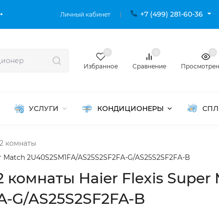
+7 (499) 281-60-36
Личный кабинет
0
0
0
Избранное
Сравнение
Просмотре
УСЛУГИ
КОНДИЦИОНЕРЫ
СПЛ
2 комнаты
per Match 2U40S2SM1FA/AS25S2SF2FA-G/AS25S2SF2FA-B
 комнаты Haier Flexis Super
A-G/AS25S2SF2FA-B