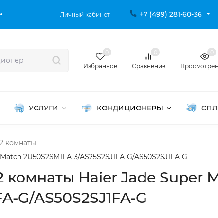
+7 (499) 281-60-36
Личный кабинет
0
0
0
Избранное
Сравнение
Просмотре
УСЛУГИ
КОНДИЦИОНЕРЫ
СПЛ
2 комнаты
r Match 2U50S2SM1FA-3/AS25S2SJ1FA-G/AS50S2SJ1FA-G
2 комнаты Haier Jade Super 
FA-G/AS50S2SJ1FA-G