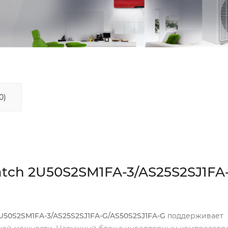
0)
atch 2U50S2SM1FA-3/AS25S2SJ1FA
2U50S2SM1FA-3/AS25S2SJ1FA-G/AS50S2SJ1FA-G
поддерживает