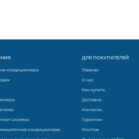
ика наружного блока BLUE FIN.
ании Haier – это линейка высокотехнологичных, современны
возможными функциональными возможностями, значительн
тема позволяет с минимальными затратами создавать опт
НИЯ
ДЛЯ ПОКУПАТЕЛЕЙ
гие кондиционеры
Главная
одаж
О нас
Как купить
ионеры
Доставка
истемы
Контакты
сплит системы
Гарантии
омышленные кондиционеры
Монтаж