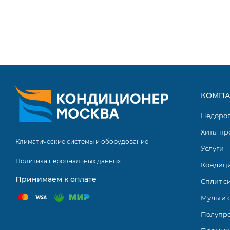
Специальное антикоррозийное покрытие теплообменн
Мульти сплит системы серии Jade Super Match от комп
кондиционеров, которые стандартно оснащаются все
облегчающими эксплуатацию оборудования. Сплит сис
температурные условия в нескольких помещениях.
КОМПА
Недоро
Хиты пр
Климатические системы и оборудование
Услуги
Политика персональных данных
Кондиц
Принимаем к оплате
Сплит с
Мульти 
Полупр