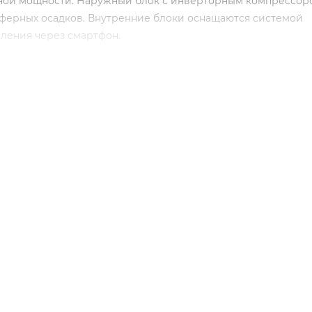
зной мощности. Наружный блок с инверторным компрессор
сферных осадков. Внутренние блоки оснащаются системой
ления через смартфон.