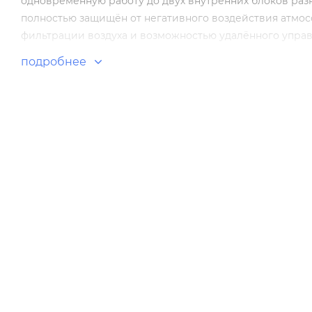
одновременную работу до двух внутренних блоков ра
полностью защищён от негативного воздействия атмо
фильтрации воздуха и возможностью удалённого управ
подробнее
Особенности и преимущества:
Ag+ покрытие корпуса и испарителя.
Объемный воздушный поток.
Максимальная длина воздушной струи до 12 м.
Режим Intelligent Air, Turbo.
Точное поддержание температуры.
Wi-Fi управление (стандартно).
Адаптер проводного пульта.
Энергосбережение 1W в режиме ожидания.
2 стороны подвода труб, простой и быстрый монтаж.