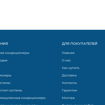
ании Haier – это линейка высокотехнологичных, современны
возможными функциональными возможностями, значительн
тема позволяет с минимальными затратами создавать опт
НИЯ
ДЛЯ ПОКУПАТЕЛЕЙ
гие кондиционеры
Главная
одаж
О нас
Как купить
ионеры
Доставка
истемы
Контакты
сплит системы
Гарантии
омышленные кондиционеры
Монтаж