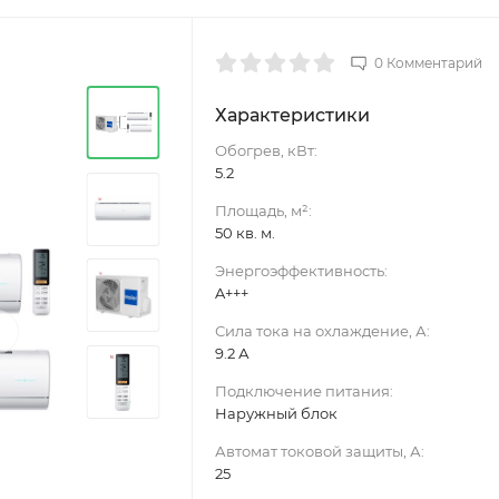
0 Комментарий
Характеристики
Обогрев, кВт:
5.2
Площадь, м²:
50 кв. м.
Энергоэффективность:
A+++
›
Сила тока на охлаждение, А:
9.2 А
Подключение питания:
Наружный блок
Автомат токовой защиты, А:
25