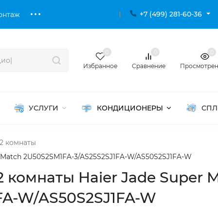
+7 (499) 281-60-36
онтаж
0
0
0
Избранное
Сравнение
Просмотре
УСЛУГИ
КОНДИЦИОНЕРЫ
СПЛ
2 комнаты
er Match 2U50S2SM1FA-3/AS25S2SJ1FA-W/AS50S2SJ1FA-W
2 комнаты Haier Jade Super 
FA-W/AS50S2SJ1FA-W