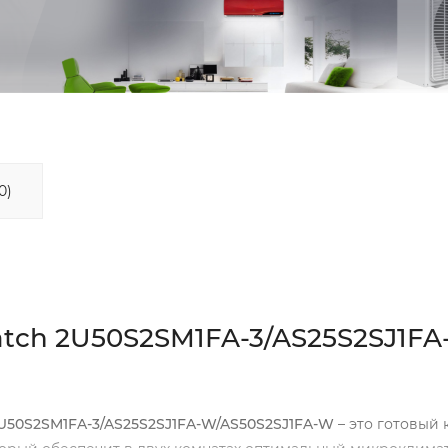
0)
atch 2U50S2SM1FA-3/AS25S2SJ1FA
 2U50S2SM1FA-3/AS25S2SJ1FA-W/AS50S2SJ1FA-W
– это готовый 