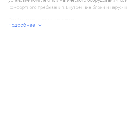
установке комплект климатического оборудования, ко
комфортного пребывания. Внутренние блоки и наружн
Особенности и преимущества:
подробнее
Ag+ покрытие корпуса и испарителя.
Объемный воздушный поток.
Максимальная длина воздушной струи до 12 м.
Режим Intelligent Air, Turbo.
Точное поддержание температуры.
Wi-Fi управление (стандартно).
Адаптер проводного пульта.
Энергосбережение 1W в режиме ожидания.
2 стороны подвода труб, простой и быстрый монтаж.
Специальное антикоррозийное покрытие теплообменн