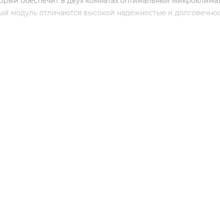
торый обеспечит в двух комнатах оптимальный микроклима
ый модуль отличаются высокой надёжностью и долговечнос
ика наружного блока BLUE FIN.