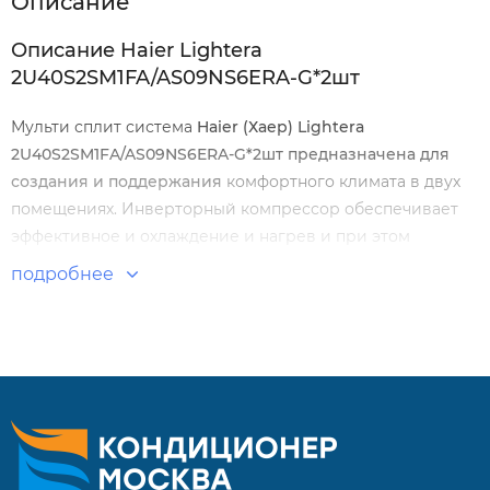
Описание
Описание Haier Lightera
2U40S2SM1FA/AS09NS6ERA-G*2шт
Мульти сплит система
Haier (Хаер) Lightera
2U40S2SM1FA/AS09NS6ERA-G*2шт предназначена для
создания и поддержания
комфортного климата в двух
помещениях. Инверторный компрессор обеспечивает
эффективное и охлаждение и нагрев и при этом
минимальный уровень шума и энергопотребления.
подробнее
Гибкая настройка воздушного потока позволяет
регулировать микроклимат в соответствии с вашими
потребностями. Функции фильтрации и ионизации
вкупе с УФ-лампой удаляют из воздуха пыль, аллергены,
бактерии и неприятные запахи, создавая свежую и
здоровую атмосферу.
Особенности и преимущества: