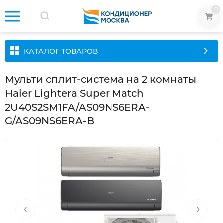
0
КАТАЛОГ ТОВАРОВ
Мульти сплит-система на 2 комнаты
Haier Lightera Super Match
2U40S2SM1FA/AS09NS6ERA-
G/AS09NS6ERA-B
‹
›