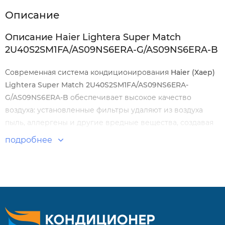
Описание
Описание Haier Lightera Super Match
2U40S2SM1FA/AS09NS6ERA-G/AS09NS6ERA-B
Современная система кондиционирования
Haier
(Хаер)
Lightera Super Match 2
U
40
S
2
SM
1
FA
/
AS
09
NS
6
ERA
-
G
/
AS
09
NS
6
ERA
-
B
обеспечивает высокое качество
воздуха: установленные фильтры удаляют из воздуха
пыль, аллергены и другие вредные вещества, создавая
благоприятные условия для проживания и работы.
подробнее
Трехмерный воздушный поток, подобный воздушному
бризу, создают горизонтальные заслонки и жалюзи с
вертикальными створками.
Особенности и преимущества:
Wi-Fi модуль KZW-002(W) является опцией и не входит