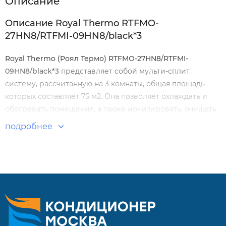
Описание
Описание Royal Thermo RTFMO-
27HN8/RTFMI-09HN8/black*3
Royal
Thermo (Роял Термо)
RTFMO-27HN8/RTFMI-
09HN8/black*3
представляет собой мульти-сплит
систему, рассчитанную на 3 комнаты, общая площадь
которых составляет 75 м2. Она позволяет охлаждать и
обогревать помещения, а также ионизировать, очищать
и осушать воздух. Отличается экономным
подробнее
энергопотреблением и низким уровнем шума.
Особенности и преимущества:
Бесшумная работа
Автоматические вертикальные и горизонтальные
жалюзи