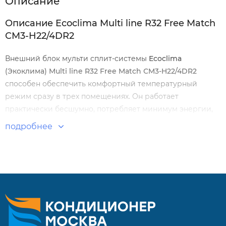
Описание
Описание Ecoclima Multi line R32 Free Match
СM3-H22/4DR2
Внешний блок мульти сплит-системы
Ecoclima
(Экоклима)
Multi line R32 Free Match СM3-H22/4DR2
способен обеспечить комфортный температурный
режим сразу в трех помещениях. Он работает
практически бесшумно, потребляет минимум энергии,
имеет компактные размеры и небольшой вес.
подробнее
Энергосберегающие технологии позволяют экономить
семейный бюджет, при этом иметь дома всегда
здоровую атмосферу и благоприятный микроклимат.
Особенности:
Высокая энергоэффективность : А++.
Охлаждение при низкой температуре наружного