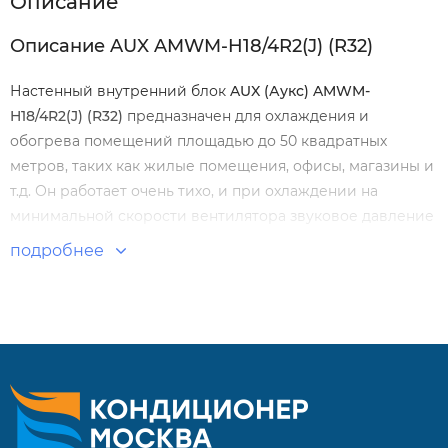
Описание
Описание AUX AMWM-H18/4R2(J) (R32)
Настенный внутренний блок
AUX (Аукс) AMWM-
H18/4R2(J) (R32)
предназначен для охлаждения и
обогрева помещений площадью до 50 квадратных
метров, таких как жилые помещения, офисы, магазины и
т.д. Он работает очень тихо, и при охлаждении на
минимальной скорости вентилятора звуковое давление
не превышает 27 дБА.
подробнее
Особенности и преимущества:
Электропривод жалюзи, 4D.
Подключение отвода дренажа с 2х сторон.
Новая крыльчатка вентилятора — мощность возд.
потока выше на 15%.