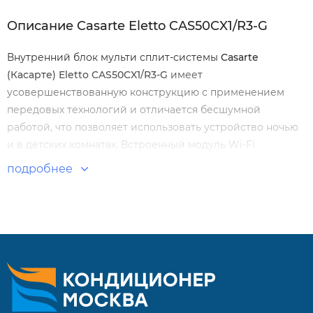
Описание Casarte Eletto CAS50CX1/R3-G
Внутренний блок мульти сплит-системы
Casarte
(Касарте) Eletto CAS50CX1/R3-G
имеет
усовершенствованную конструкцию с применением
передовых технологий и отличается бесшумной
работой, что позволяет использовать устройство ночью
и в детских комнатах. Встроенный модуль Wi-Fi
позволяет подключить кондиционер к системе «умного
подробнее
дома» и управлять им при помощи смартфона.
Особенности и преимущества:
Спиральный воздушный поток.
Сверхтихая работа при максимуме комфорта.
Инновационная технология самоочистки.