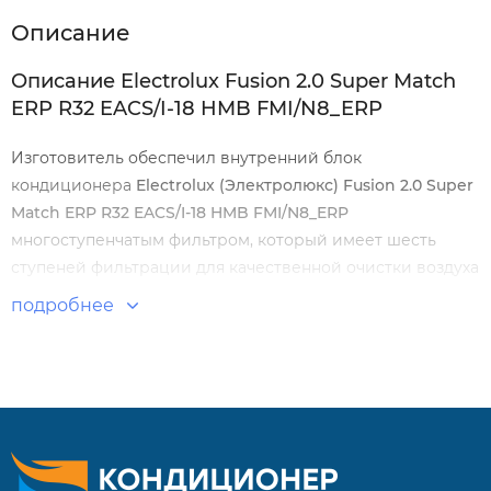
Описание
Описание Electrolux Fusion 2.0 Super Match
ERP R32 EACS/I-18 HMB FMI/N8_ERP
Изготовитель обеспечил внутренний блок
кондиционера
Electrolux
(Электролюкс) Fusion 2.0 Super
Match ERP R32
EACS
/
I
-18
HMB FMI
/
N
8_
ERP
многоступенчатым фильтром, который имеет шесть
ступеней фильтрации для качественной очистки воздуха
от всяких паразитов и мелких грязных частиц. Полезная
подробнее
функция I-Feel позволяет устанавливать и поддерживать
задаваемую температуру в точке нахождения пульта.
Особенности и преимущества:
Возможность подключения до 5 внутренних блоков
Режимы работы: охлаждение / обогрев /осушение /