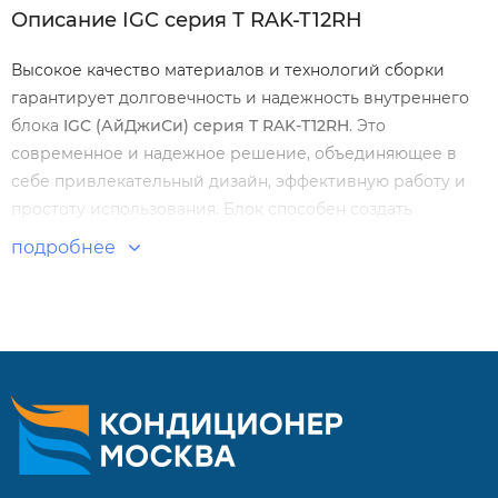
Описание IGC cерия Т RAK-T12RH
Высокое качество материалов и технологий сборки
гарантирует долговечность и надежность внутреннего
блока
IGC
(АйДжиСи)
cерия Т RAK-T12RH
. Это
современное и надежное решение, объединяющее в
себе привлекательный дизайн, эффективную работу и
простоту использования. Блок способен создать
благоприятный и чистый воздух в любом помещении,
подробнее
обеспечивая комфорт и здоровье.
Особенности и преимущества:
Флагманский дизайн: Встроенная LED-панель добавляет
устройству современный и стильный вид.
Фильтры грубой очистки высокой плотности:
Обеспечивают эффективное удаление пыли и других
загрязнений из воздуха.