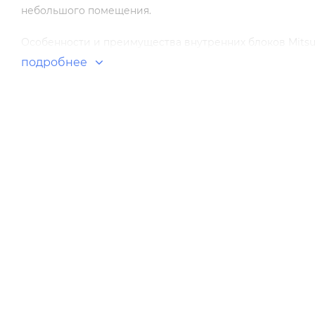
небольшого помещения.
Особенности и преимущества внутренних блоков Mitsubu
подробнее
Высокий класс энергоэффективности
Защита внутренних элементов от пыли
Доступны четыре цветовых решения на основе комби
Хладагент R32
Тихая работа
Система "3D I-SEE"
Dual Barrier Coating покрытие внутренних элементов
Оснащены воздушным фильтром Plasma Quad Plus
Раздельное управление воздушными заслонками
Подключение к мультисистемам MXZ