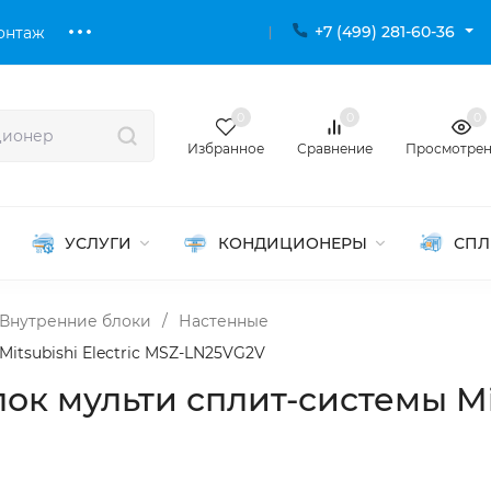
+7 (499) 281-60-36
онтаж
0
0
0
Избранное
Сравнение
Просмотре
УСЛУГИ
КОНДИЦИОНЕРЫ
СПЛ
Внутренние блоки
/
Настенные
itsubishi Electric MSZ-LN25VG2V
к мульти сплит-системы Mits