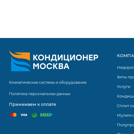
Исполнение ZUBADAN
Японская компания Mitsubushi Electric предлагает се
инвертер” MSZ-LN. Эти приборы выполнены в оригинал
пользователь может подобрать такую модель внутренне
интерьером помещения.
КОМПА
Недоро
Хиты пр
Климатические системы и оборудование
Услуги
Политика персональных данных
Кондиц
Принимаем к оплате
Сплит с
Мульти 
Полупр