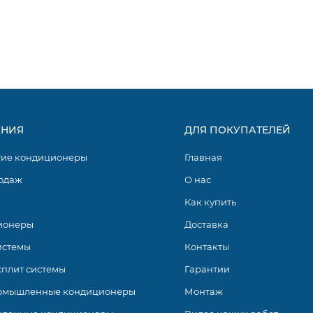
рию внутренних блоков дл мультизональных сплит-систем “П
ьном дизайне и представлены в четырех цветах, благодаря
го блока, которая наиболее гармонично сочеталась бы с
НИЯ
ДЛЯ ПОКУПАТЕЛЕЙ
гие кондиционеры
Главная
одаж
О нас
Как купить
ионеры
Доставка
истемы
Контакты
сплит системы
Гарантии
омышленные кондиционеры
Монтаж