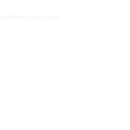
shi Electric данной серии:
нированного пластика