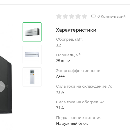
0 Комментарий
Характеристики
Обогрев, кВт:
3.2
Площадь, м²:
25 кв. м.
Энергоэффективность:
A+++
›
Сила тока на охлаждение, А:
7.1 А
Сила тока на обогрев, А:
7.1 А
Подключение питания:
Наружный блок