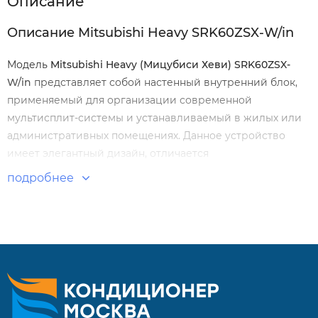
Описание
Описание Mitsubishi Heavy SRK60ZSX-W/in
Модель
Mitsubishi Heavy (Мицубиси Хеви) SRK60ZSX-
W/in
представляет собой настенный внутренний блок,
применяемый для организации современной
мультисплит-системы и устанавливаемый в жилых или
административных помещениях. Данное устройство
имеет элегантный дизайн, отличается
функциональностью и надежностью, а также
подробнее
максимально эффективно расходует электроэнергию.
Особенности и преимущества:
Высокая эффективность.
Датчик слежения, который отслеживает движение
людей и автоматически контролирует температуру в
помещении.