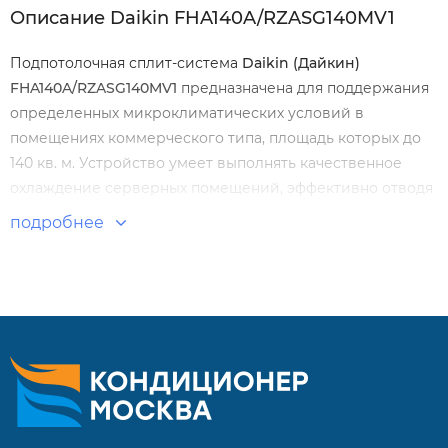
Описание Daikin FHA140A/RZASG140MV1
Подпотолочная сплит-система
Daikin (Дайкин)
FHA140A/RZASG140MV1
предназначена для поддержания
определенных микроклиматических условий в
помещениях коммерческого типа, площадь которых до
140 кв. м. Устройство умеет выполнять качественное
охлаждение серверных помещений, эффективно отводя
тепло, которое генерируется IT-оборудованием.
подробнее
Особенности и преимущества:
Идеальное решение для создания комфортного
воздушного потока в широких помещениях за счет
эффекта Коанда: угол подачи до 100°.
Система обеспечивает простое охлаждение и
отопление помещений с высотой потолков до 3,8 м без
потери производительности.