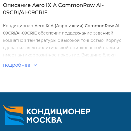
Описание Aero IXIA CommonRow AI-
09CRI/AI-09CRIE
Кондиционер
Aero IXIA (Аэро Иксия) CommonRow AI-
09CRI/AI-09CRIE
обеспечит поддержание
заданной
комнатной температуры с высокой точностью. Корпус
сделан из электролитической оцинкованной стали и
имеет антикоррозийное покрытие. Внешние блоки
кондиционеров не подвергаются воздействию
подробнее
коррозии даже на морском берегу.
Особенности:
Функция авторестарта
Очистка испарителя
Быстрое охлаждение/обогрев
Дисплей на передней панели