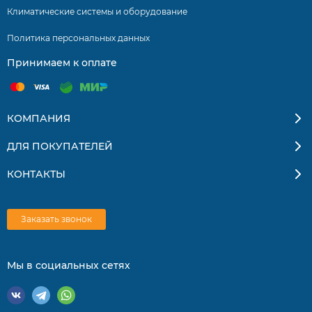
Климатические системы и оборудование
Теплообменник с 4-мя сгибами
Широкоугольные жалюзи
Политика персональных данных
Принимаем к оплате
Независимое осушение
Таймер
Японский компрессор.
КОМПАНИЯ
Предотвращение сквозняка
ДЛЯ ПОКУПАТЕЛЕЙ
Турбо режим
КОНТАКТЫ
Включение и работа при низком напряжении
Оптимальное распределение воздуха
Заказать звонок
Ночной режим
Антикоррозийный корпус
Мы в социальных сетях
Легко моющаяся съемная панель
Умный контроль и простое управление