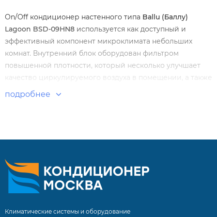
On/Off кондиционер настенного типа
Ballu (Баллу)
Lagoon BSD-09HN8
используется как доступный и
эффективный компонент микроклимата небольших
комнат. Внутренний блок оборудован фильтром
повышенной плотности, который несколько улучшает
качество циркулируемого воздуха в помещении, а также
легко снимается и моется.
подробнее
Особенности и преимущества:
Защитное покрытие Golden Fin
Фильтр высокой плотности
Память настроек
Сниженный уровень шума
Возможность установки модуля Wi-Fi
Климатические системы и оборудование