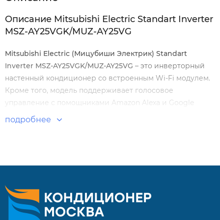
Описание Mitsubishi Electric Standart Inverter
MSZ-AY25VGK/MUZ-AY25VG
Mitsubishi
Electric
(Мицубиши Электрик)
Standart
Inverter
MSZ
-
AY
25
VGK
/
MUZ
-
AY
25
VG
– это инверторный
настенный кондиционер со встроенным Wi-Fi модулем.
Кроме того, модель поддерживает голосовое
управление с помощниками Amazon Alexa и Google
Assistant. Опционально можно установить
подробнее
бактерицидную фильтрующую вставку.
Особенности и преимущества:
Инверторный компрессор.
Низкий уровень шума — 19 дБ(А).
Высокая энергоэффективность.