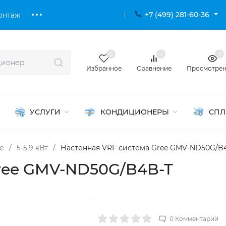
+7 (499) 281-60-36
онтаж
0
0
0
Избранное
Сравнение
Просмотре
УСЛУГИ
КОНДИЦИОНЕРЫ
СПЛ
е
/
5-5,9 кВт
/
Настенная VRF система Gree GMV-ND50G/B
ree GMV-ND50G/B4B-T
0 Комментарий