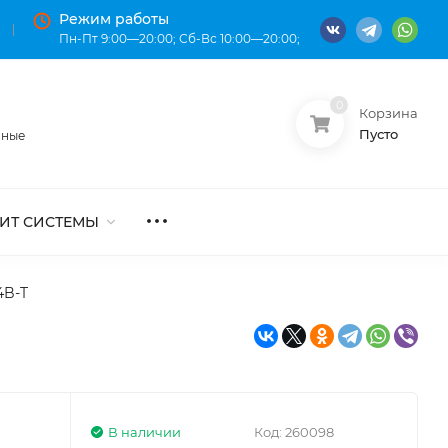
Режим работы
Пн-Пт 9:00—20:00; Сб-Вс 10:00—20:00;
0
Корзина
О нас
Оплата
Пусто
нные
ИТ СИСТЕМЫ
4B-T
В наличии
Код:
260098