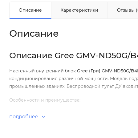
Описание
Характеристики
Отзывы (
Описание
Описание Gree GMV-ND50G/B
Настенный внутренний блок
Gree
(Гри)
GMV
-
ND
50
G
/
B
4
кондиционирования различной мощности. Модель подх
промышленных зданиях. Беспроводной пульт ДУ входит
Особенности и преимущества:
Настенный внутренний блок VRF.
подробнее
Режим «Ночной» (sleep).
«Теплый» пуск.