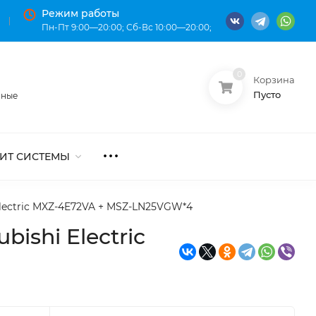
Режим работы
Пн-Пт 9:00—20:00; Сб-Вс 10:00—20:00;
0
Корзина
О нас
Оплата
Пусто
нные
ИТ СИСТЕМЫ
Electric MXZ-4E72VA + MSZ-LN25VGW*4
ishi Electric