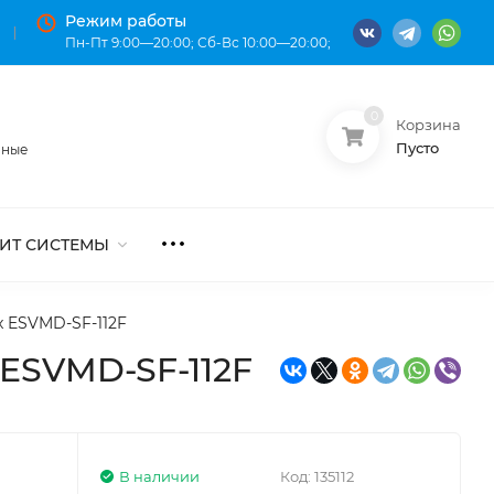
Режим работы
Пн-Пт 9:00—20:00; Сб-Вс 10:00—20:00;
0
Корзина
О нас
Оплата
Пусто
нные
ИТ СИСТЕМЫ
 ESVMD-SF-112F
ESVMD-SF-112F
В наличии
Код:
135112