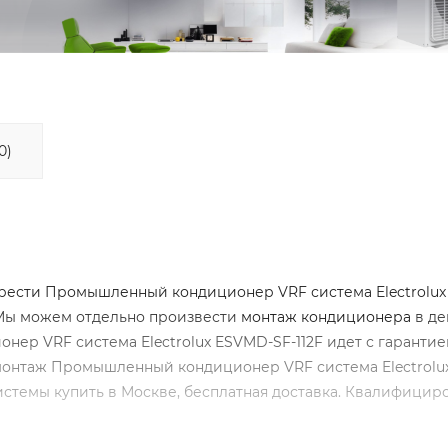
0)
рести Промышленный кондиционер VRF система Electrolux
и. Мы можем отдельно произвести
монтаж кондиционера
в де
нер VRF система Electrolux ESVMD-SF-112F идет с гарантие
а монтаж Промышленный кондиционер VRF система Electrol
системы купить в Москве, бесплатная доставка. Квалифицир