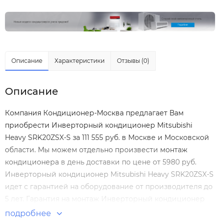
Описание
Характеристики
Отзывы (0)
Описание
Компания Кондиционер-Москва предлагает Вам
приобрести Инверторный кондиционер Mitsubishi
Heavy SRK20ZSX-S за 111 555 руб. в Москве и Московской
области. Мы можем отдельно произвести
монтаж
кондиционера
в день доставки по цене от 5980 руб.
Инверторный кондиционер Mitsubishi Heavy SRK20ZSX-S
идет с гарантией на оборудование от производителя до
5 лет. Гарантия на монтаж Инверторный кондиционер
Mitsubishi Heavy SRK20ZSX-S нашими специалистами
подробнее