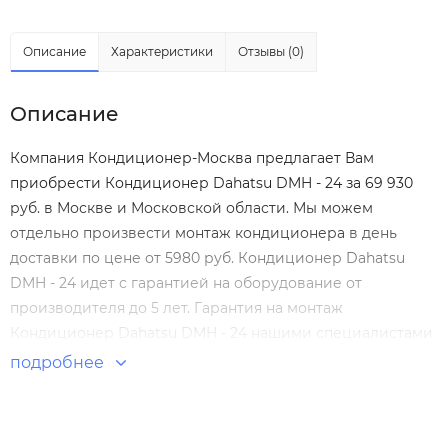
Описание
Характеристики
Отзывы (0)
Описание
Компания Кондиционер-Москва предлагает Вам
приобрести Кондиционер Dahatsu DMH - 24 за 69 930
руб. в Москве и Московской области. Мы можем
отдельно произвести
монтаж кондиционера
в день
доставки по цене от 5980 руб. Кондиционер Dahatsu
DMH - 24 идет с гарантией на оборудование от
производителя до 5 лет. Гарантия на монтаж
Кондиционер Dahatsu DMH - 24 нашими специалистами
составляет 5 лет! Настенные сплит-системы по
подробнее
выгодным ценам. Большой выбор. Отзывы покупателей.
Доставка по Москве и России.