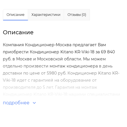
Описание
Характеристики
Отзывы (0)
Описание
Компания Кондиционер-Москва предлагает Вам
приобрести Кондиционер Kitano KR-Viki-18 за 69 840
руб. в Москве и Московской области. Мы можем
отдельно произвести
монтаж кондиционера
в день
доставки по цене от 5980 руб. Кондиционер Kitano KR-
Viki-18 идет с гарантией на оборудование от
производителя до 5 лет. Гарантия на монтаж
Кондиционер Kitano KR-Viki-18 нашими специалистами
составляет 5 лет! Настенные сплит-системы по
подробнее
выгодным ценам. Большой выбор. Отзывы покупателей.
Доставка по Москве и России.