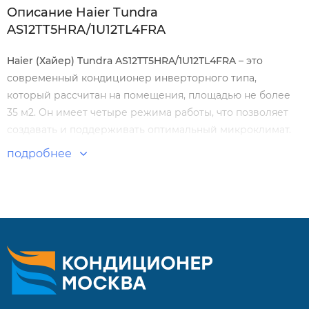
Описание Haier Tundra
AS12TT5HRA/1U12TL4FRA
Haier (Хайер)
Tundra
AS12
TT5
HRA/1
U12
TL4
FRA
– это
современный кондиционер инверторного типа,
который рассчитан на помещения, площадью не более
35 м2. Он имеет четыре режима работы, что позволяет
создавать и поддерживать оптимальный микроклимат.
За счет низкого уровня шума может устанавливаться в
подробнее
спальнях и детских.
Особенности и преимущества:
Функция объемного воздушного потока.
Режим комфортного сна.
24-часовой таймер включения/отключения.
Изменение направления воздушного потока.